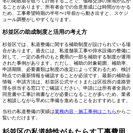
冬の閑散期を狙って計画することで、価格交渉の余地が広が
ることがあります。所有者会での合意形成には時間がかかる
ため、工事希望時期の半年〜1年前から動き出すと、スケジ
ュール調整がしやすくなります。
杉並区の助成制度と活用の考え方
杉並区では、私道整備に関する補助制度が設けられている場
合があります。過去には、私道舗装工事や排水設備の整備に
対して、一定の条件のもと費用の一部を補助する制度が運用
された事例があります。ただし、補助の対象範囲、補助率、
申請期限、必要書類は制度の改定によって変わるため、検討
時点での最新情報を確認することが必須です。最新の補助金
情報・申請方法は、杉並区公式サイトまたは区役所の道路管
理を担当する窓口でご確認ください。申請には所有者全員の
同意書や工事計画書などが必要になることが多いため、業者
と相談しながら早めに準備を進めることをおすすめします。
当社の私道整備の実績は
業務内容・施工事例はこちら
からご
覧いただけます。
杉並区の私道特性がもたらす工事費用