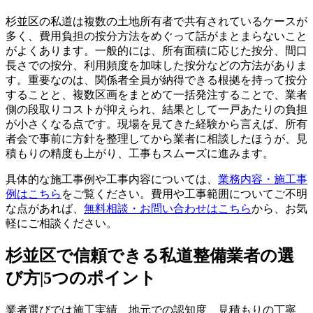
杉並区の私道は複数の土地所有者で共有されているケースが
多く、費用負担の按分方法をめぐって話がまとまらないこと
がよくあります。一般的には、所有面積に応じた按分、間口
長さでの按分、利用頻度を加味した按分などの方法がありま
す。重要なのは、関係者全員が納得できる根拠を持って按分
することと、複数区画をまとめて一括発注することで、業者
側の段取りコストが抑えられ、結果として一戸あたりの負担
が小さくなる点です。現場を見てきた経験から言えば、所有
者会で事前に方針を整理してから業者に相談したほうが、見
積もりの精度も上がり、工事もスムーズに進みます。
具体的な施工事例や工事内容については、
業務内容・施工事
例はこちら
をご覧ください。費用や工事範囲についてご不明
な点があれば、
無料相談・お問い合わせはこちら
から、お気
軽にご相談ください。
杉並区で信頼できる私道整備業者の選
び方|5つのポイント
業者選びでは施工実績、地元での認知度、見積もりの丁寧