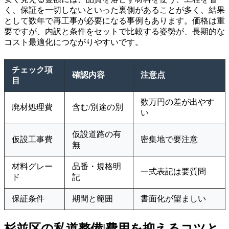
く、保証を一切しないといった裏側があることが多く、結果
として数年で再工事が必要になる事例もあります。価格は重
要ですが、内訳と条件をセットで比較する姿勢が、長期的な
コスト最適化につながりやすいです。
チェック項
確認内容
注意点
目
数万円の差が出やす
廃材処理費
含む/別途の別
い
仮設道路の有
仮設工事費
密集地で要注意
無
材料グレー
品番・規格明
一式表記は要質問
ド
記
保証条件
期間と範囲
書面化が望ましい
杉並区の私道整備|費用を抑えるコツと