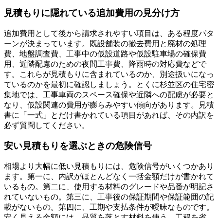
見積もりに隠れている追加費用の見分け方
追加費用として後から請求されやすい項目は、ある程度パタ
ーンが決まっています。既設舗装の撤去費用と廃材の処理
費、地盤調査費、工事中の仮設道路や仮設駐車場の確保費
用、近隣配慮のための夜間工事費、降雨時の対応費などで
す。これらが見積もりに含まれているのか、別途扱いになっ
ているのかを最初に確認しましょう。とくに杉並区の住宅密
集地では、工事車両のスペース確保や近隣への配慮が必要と
なり、仮設関連の費用が膨らみやすい傾向があります。見積
書に「一式」とだけ書かれている項目があれば、その内訳を
必ず質問してください。
安い見積もりを選ぶときの危険信号
相場より大幅に低い見積もりには、危険信号がいくつかあり
ます。第一に、内訳がほとんどなく一括金額だけが書かれて
いるもの。第二に、使用する材料のグレードや品番が明記さ
れていないもの。第三に、工事後の保証期間や保証範囲の記
載がないもの。第四に、工期や支払条件が曖昧なものです。
安く見える金額には、品質を落とす材料を使う、工程を省