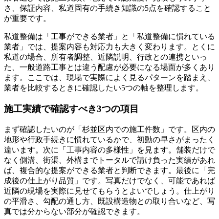
さ、保証内容、私道固有の手続き知識の5点を確認すること
が重要です。
私道整備は「工事ができる業者」と「私道整備に慣れている
業者」では、提案内容も対応力も大きく変わります。とくに
私道の場合、所有者調整、近隣説明、行政との連携といっ
た、一般道路工事とは違う配慮が必要になる場面が多くあり
ます。ここでは、現場で実際によく見るパターンを踏まえ、
業者を比較するときに確認したい5つの軸を整理します。
施工実績で確認すべき3つの項目
まず確認したいのが「杉並区内での施工件数」です。区内の
地形や行政手続きに慣れているかで、初動の早さがまったく
違います。次に「工事内容の多様性」を見ます。舗装だけで
なく側溝、街渠、外構までトータルで請け負った実績があれ
ば、複合的な提案ができる業者と判断できます。最後に「完
成後の仕上がり品質」です。写真だけでなく、可能であれば
近隣の現場を実際に見せてもらうとよいでしょう。仕上がり
の平滑さ、勾配の通し方、既設構造物との取り合いなど、写
真では分からない部分が確認できます。