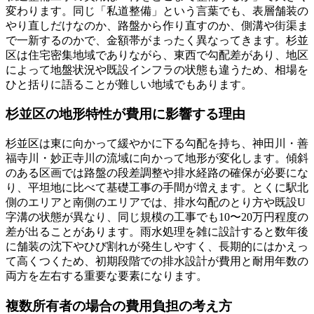
変わります。同じ「私道整備」という言葉でも、表層舗装の
やり直しだけなのか、路盤から作り直すのか、側溝や街渠ま
で一新するのかで、金額帯がまったく異なってきます。杉並
区は住宅密集地域でありながら、東西で勾配差があり、地区
によって地盤状況や既設インフラの状態も違うため、相場を
ひと括りに語ることが難しい地域でもあります。
杉並区の地形特性が費用に影響する理由
杉並区は東に向かって緩やかに下る勾配を持ち、神田川・善
福寺川・妙正寺川の流域に向かって地形が変化します。傾斜
のある区画では路盤の段差調整や排水経路の確保が必要にな
り、平坦地に比べて基礎工事の手間が増えます。とくに駅北
側のエリアと南側のエリアでは、排水勾配のとり方や既設U
字溝の状態が異なり、同じ規模の工事でも10〜20万円程度の
差が出ることがあります。雨水処理を雑に設計すると数年後
に舗装の沈下やひび割れが発生しやすく、長期的にはかえっ
て高くつくため、初期段階での排水設計が費用と耐用年数の
両方を左右する重要な要素になります。
複数所有者の場合の費用負担の考え方