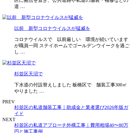
区に拠点を置き、公共道路や私道の舗装・補修などの
道 …
以前 新型コロナウイルスが猛威を
コロナウイルスで 以前厳しい 環境が続いています
が職員一同 ステイホームでゴールデンウイークを過ご
し …
杉並区天沼で
下水道の付設替えしました 板橋区で 舗装工事300㎡
やりました …
PREV
杉並区の私道舗装工事｜助成金と業者選び2026年版ガ
イド
NEXT
杉並区の私道アプローチ外構工事｜費用相場40〜80万
円と施工事例