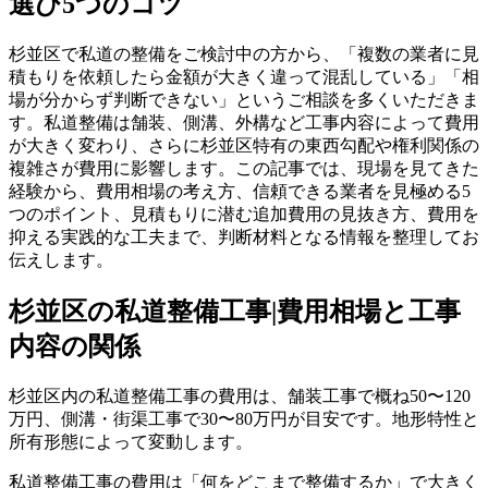
選び5つのコツ
杉並区で私道の整備をご検討中の方から、「複数の業者に見
積もりを依頼したら金額が大きく違って混乱している」「相
場が分からず判断できない」というご相談を多くいただきま
す。私道整備は舗装、側溝、外構など工事内容によって費用
が大きく変わり、さらに杉並区特有の東西勾配や権利関係の
複雑さが費用に影響します。この記事では、現場を見てきた
経験から、費用相場の考え方、信頼できる業者を見極める5
つのポイント、見積もりに潜む追加費用の見抜き方、費用を
抑える実践的な工夫まで、判断材料となる情報を整理してお
伝えします。
杉並区の私道整備工事|費用相場と工事
内容の関係
杉並区内の私道整備工事の費用は、舗装工事で概ね50〜120
万円、側溝・街渠工事で30〜80万円が目安です。地形特性と
所有形態によって変動します。
私道整備工事の費用は「何をどこまで整備するか」で大きく