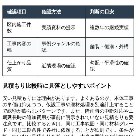
確認項目
確認方法
判断の目安
区内施工件
実績資料の提示
複数年の継続実績
数
工事内容の
事例ジャンルの確
舗装・側溝・外構
幅
認
仕上がり品
勾配・平滑性の確
近隣現場の確認
質
認
見積もり比較時に見落としやすいポイント
安い見積もりには理由があります。よくあるのが、本体工事
の単価は抑えつつ、仮設工事や廃材処理を別途計上すること
で総額が膨らむパターンです。また、降雨時の中断対応や工
期延長時の追加費用が事前に明示されていない見積もりも要
注意です。比較するときは、同じ工事範囲・同じ材料グレー
ド・同じ工期条件で各社に依頼することが鉄則です。条件が