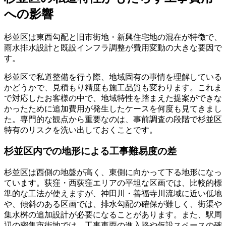
への影響
杉並区は東西勾配と旧市街地・新興住宅地の混在が特徴で、
雨水排水設計と既設インフラ調整が費用変動の大きな要因で
す。
杉並区で私道整備を行う際、地域固有の事情を理解している
かどうかで、見積もり精度も施工品質も変わります。これま
で対応したお客様の中で、地域特性を踏まえた提案ができな
かったために追加費用が発生したケースを何度も見てきまし
た。専門的な観点から重要なのは、事前調査の段階で杉並区
特有のリスクを洗い出しておくことです。
杉並区内での地形による工事難易度の差
杉並区は西側の地盤が高く、東側に向かって下る地形になっ
ています。荻窪・西荻窪エリアの平坦な区画では、比較的標
準的な工法が使えますが、神田川・善福寺川流域に近い低地
や、傾斜のある区画では、排水勾配の確保が難しく、街渠や
集水桝の追加設計が必要になることがあります。また、駅周
辺の密集市街地では、工事車両の進入路や仮設スペースの確