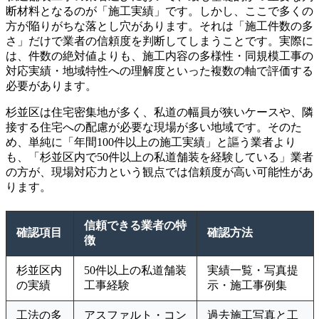
断材料となるのが「施工実績」です。しかし、ここで多くの
方が陥りがちな落とし穴があります。それは「施工件数の多
さ」だけで業者の信頼度を判断してしまうことです。実際に
は、件数の絶対値よりも、施工内容の多様性・同規模工事の
対応実績・地域特性への理解度といった複数の軸で評価する
必要があります。
杉並区は住宅密集地が多く、私道の幅員が狭いケースや、隣
接する住宅への配慮が必要な現場が多い地域です。そのた
め、単純に「年間100件以上の施工実績」と謳う業者より
も、「杉並区内で50件以上の私道舗装を経験している」業者
の方が、現場対応力という観点では信頼度が高い可能性があ
ります。
信頼できる業者の特
確認項目
確認方法
徴
杉並区内
50件以上の私道舗装
実績一覧・写真提
の実績
工事経験
示・施工事例集
工法の多
アスファルト・コン
過去施工写真と工