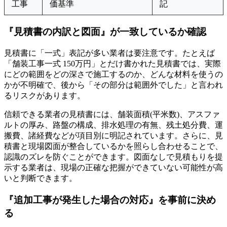
工事
価基準
記
『見積書の内訳と図面』が一致しているか確認
見積書に「一式」表記が多い業者は要注意です。たとえば
「舗装工事一式 150万円」とだけ書かれた見積書では、実際
にどの範囲をどの深さで施工するのか、どんな材料を使うの
かが不明確で、後から「その部分は範囲外でした」と言われ
るリスクがあります。
信頼できる業者の見積書には、舗装面積(平米数)、アスファ
ルトの厚み、路盤の構成、排水処理の有無、残土処分費、運
搬費、諸経費などが項目別に明記されています。さらに、見
積書と現場図面が整合しているかを照らし合わせることで、
認識のズレを防ぐことができます。図面なしで見積もりを提
示する業者は、現場の正確な把握ができていない可能性が高
いと判断できます。
『追加工事が発生した場合の対応』を事前に決め
る