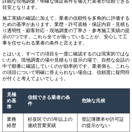
詳細な現地調査・明確な保証条件を備えた業者が信頼できる
目安となります。
施工実績の確認に加えて、業者の信頼性を多角的に評価する
ための基準があります。業歴・許可資格・保証内容・見積も
り透明性・顧客対応・現地調査の丁寧さ・参考施工実績の提
示の7つです。これら全てが揃っていることが、安心して工
事を任せられる業者の条件と言えます。
とはいえ、すべての項目を一度に確認するのは現実的ではな
いため、現地調査の場や見積もり提示の場で、自然な会話の
中で順番に確認していくのが効率的です。業者側も、これら
の項目について明確に答えられない場合は、信頼度に疑問符
が付くと考えてよいでしょう。
見極
信頼できる業者の条
め基
危険な兆候
件
準
業務
杉並区での5年以上の
登記簿謄本や許可証
経歴
連続営業実績
の提示がない