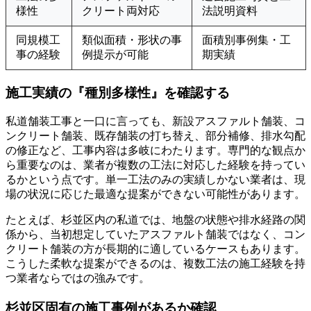
様性
クリート両対応
法説明資料
同規模工
類似面積・形状の事
面積別事例集・工
事の経験
例提示が可能
期実績
施工実績の『種別多様性』を確認する
私道舗装工事と一口に言っても、新設アスファルト舗装、コ
ンクリート舗装、既存舗装の打ち替え、部分補修、排水勾配
の修正など、工事内容は多岐にわたります。専門的な観点か
ら重要なのは、業者が複数の工法に対応した経験を持ってい
るかという点です。単一工法のみの実績しかない業者は、現
場の状況に応じた最適な提案ができない可能性があります。
たとえば、杉並区内の私道では、地盤の状態や排水経路の関
係から、当初想定していたアスファルト舗装ではなく、コン
クリート舗装の方が長期的に適しているケースもあります。
こうした柔軟な提案ができるのは、複数工法の施工経験を持
つ業者ならではの強みです。
杉並区固有の施工事例があるか確認