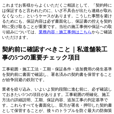
これまでお客様からよくいただくご相談として、「契約時に
は保証すると言われたのに、いざ不具合が出たら連絡が取れ
なくなった」というケースがあります。こうした事態を避け
るためにも、保証内容は必ず書面化し、保証書の控えを契約
時に受け取ることが重要です。当社の施工事例や保証への取
り組みについては、
業務内容・施工事例はこちら
からご確認
いただけます。
契約前に確認すべきこと｜私道舗装工
事の5つの重要チェック項目
工事範囲・施工工法・工期・保証条件・追加費用の発生基準
を契約前に書面で確認し、署名済みの契約書を保管すること
が紛争回避の鉄則です。
業者を絞り込み、いよいよ契約段階に進む前に、必ず確認し
ておきたい5つの項目があります。工事範囲の明確化、施工
方法の詳細説明、工期、保証内容、追加工事の判定基準で
す。これらすべてを書面化し、双方が署名・押印した契約書
として保管することが、後々のトラブルを防ぐ最大の防御策