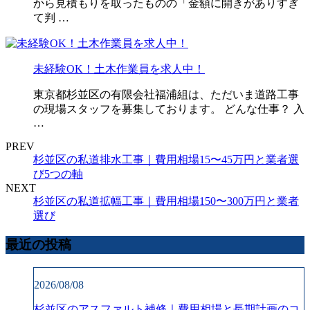
から見積もりを取ったものの「金額に開きがありすぎ
て判 …
未経験OK！土木作業員を求人中！
東京都杉並区の有限会社福浦組は、ただいま道路工事
の現場スタッフを募集しております。 どんな仕事？ 入
…
PREV
杉並区の私道排水工事｜費用相場15〜45万円と業者選
び5つの軸
NEXT
杉並区の私道拡幅工事｜費用相場150〜300万円と業者
選び
最近の投稿
2026/08/08
杉並区のアスファルト補修｜費用相場と長期計画のコ