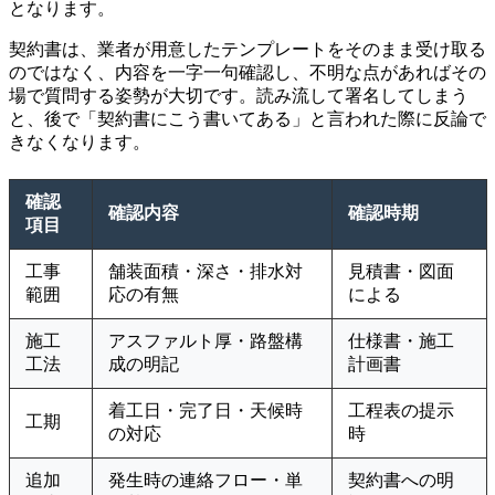
となります。
契約書は、業者が用意したテンプレートをそのまま受け取る
のではなく、内容を一字一句確認し、不明な点があればその
場で質問する姿勢が大切です。読み流して署名してしまう
と、後で「契約書にこう書いてある」と言われた際に反論で
きなくなります。
確認
確認内容
確認時期
項目
工事
舗装面積・深さ・排水対
見積書・図面
範囲
応の有無
による
施工
アスファルト厚・路盤構
仕様書・施工
工法
成の明記
計画書
着工日・完了日・天候時
工程表の提示
工期
の対応
時
追加
発生時の連絡フロー・単
契約書への明