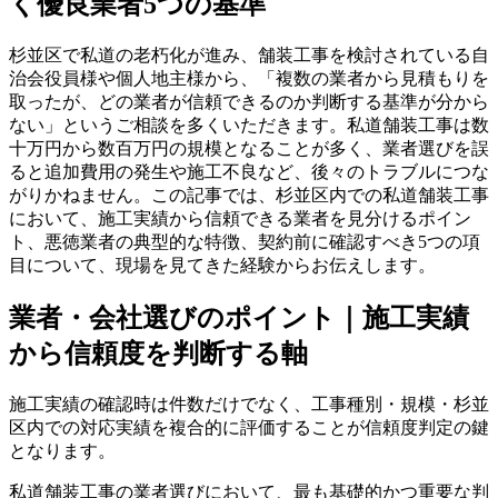
く優良業者5つの基準
杉並区で私道の老朽化が進み、舗装工事を検討されている自
治会役員様や個人地主様から、「複数の業者から見積もりを
取ったが、どの業者が信頼できるのか判断する基準が分から
ない」というご相談を多くいただきます。私道舗装工事は数
十万円から数百万円の規模となることが多く、業者選びを誤
ると追加費用の発生や施工不良など、後々のトラブルにつな
がりかねません。この記事では、杉並区内での私道舗装工事
において、施工実績から信頼できる業者を見分けるポイン
ト、悪徳業者の典型的な特徴、契約前に確認すべき5つの項
目について、現場を見てきた経験からお伝えします。
業者・会社選びのポイント｜施工実績
から信頼度を判断する軸
施工実績の確認時は件数だけでなく、工事種別・規模・杉並
区内での対応実績を複合的に評価することが信頼度判定の鍵
となります。
私道舗装工事の業者選びにおいて、最も基礎的かつ重要な判