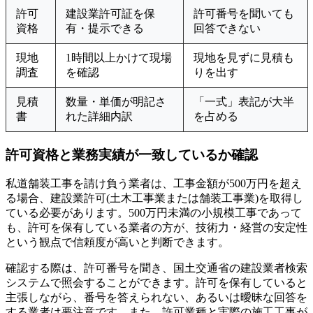
許可
建設業許可証を保
許可番号を聞いても
資格
有・提示できる
回答できない
現地
1時間以上かけて現場
現地を見ずに見積も
調査
を確認
りを出す
見積
数量・単価が明記さ
「一式」表記が大半
書
れた詳細内訳
を占める
許可資格と業務実績が一致しているか確認
私道舗装工事を請け負う業者は、工事金額が500万円を超え
る場合、建設業許可(土木工事業または舗装工事業)を取得し
ている必要があります。500万円未満の小規模工事であって
も、許可を保有している業者の方が、技術力・経営の安定性
という観点で信頼度が高いと判断できます。
確認する際は、許可番号を聞き、国土交通省の建設業者検索
システムで照会することができます。許可を保有していると
主張しながら、番号を答えられない、あるいは曖昧な回答を
する業者は要注意です。また、許可業種と実際の施工工事が