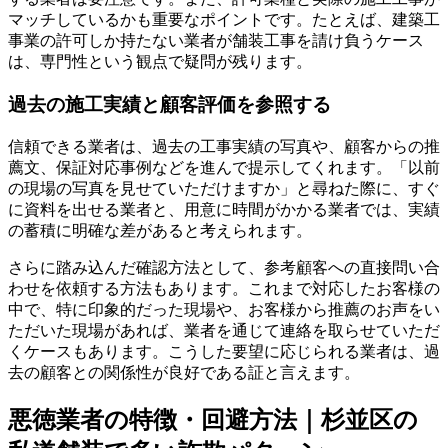
マッチしているかも重要なポイントです。たとえば、建築工
事業の許可しか持たない業者が舗装工事を請け負うケース
は、専門性という観点で疑問が残ります。
過去の施工実績と顧客評価を参照する
信頼できる業者は、過去の工事実績の写真や、顧客からの推
薦文、保証対応事例などを進んで提示してくれます。「以前
の現場の写真を見せていただけますか」と尋ねた際に、すぐ
に資料を出せる業者と、用意に時間がかかる業者では、実績
の蓄積に明確な差があると考えられます。
さらに踏み込んだ確認方法として、参考顧客への直接問い合
わせを依頼する方法もあります。これまで対応したお客様の
中で、特に印象的だった現場や、お客様から推薦のお声をい
ただいた現場があれば、業者を通じて連絡を取らせていただ
くケースもあります。こうした要望に応じられる業者は、過
去の顧客との関係性が良好である証と言えます。
悪徳業者の特徴・回避方法｜杉並区の