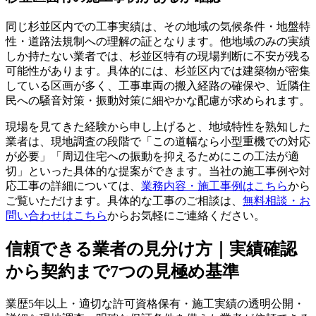
同じ杉並区内での工事実績は、その地域の気候条件・地盤特
性・道路法規制への理解の証となります。他地域のみの実績
しか持たない業者では、杉並区特有の現場判断に不安が残る
可能性があります。具体的には、杉並区内では建築物が密集
している区画が多く、工事車両の搬入経路の確保や、近隣住
民への騒音対策・振動対策に細やかな配慮が求められます。
現場を見てきた経験から申し上げると、地域特性を熟知した
業者は、現地調査の段階で「この道幅なら小型重機での対応
が必要」「周辺住宅への振動を抑えるためにこの工法が適
切」といった具体的な提案ができます。当社の施工事例や対
応工事の詳細については、
業務内容・施工事例はこちら
から
ご覧いただけます。具体的な工事のご相談は、
無料相談・お
問い合わせはこちら
からお気軽にご連絡ください。
信頼できる業者の見分け方｜実績確認
から契約まで7つの見極め基準
業歴5年以上・適切な許可資格保有・施工実績の透明公開・