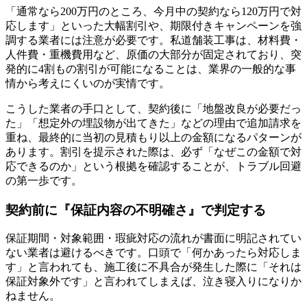
「通常なら200万円のところ、今月中の契約なら120万円で対
応します」といった大幅割引や、期限付きキャンペーンを強
調する業者には注意が必要です。私道舗装工事は、材料費・
人件費・重機費用など、原価の大部分が固定されており、突
発的に4割もの割引が可能になることは、業界の一般的な事
情から考えにくいのが実情です。
こうした業者の手口として、契約後に「地盤改良が必要だっ
た」「想定外の埋設物が出てきた」などの理由で追加請求を
重ね、最終的に当初の見積もり以上の金額になるパターンが
あります。割引を提示された際は、必ず「なぜこの金額で対
応できるのか」という根拠を確認することが、トラブル回避
の第一歩です。
契約前に『保証内容の不明確さ』で判定する
保証期間・対象範囲・瑕疵対応の流れが書面に明記されてい
ない業者は避けるべきです。口頭で「何かあったら対応しま
す」と言われても、施工後に不具合が発生した際に「それは
保証対象外です」と言われてしまえば、泣き寝入りになりか
ねません。