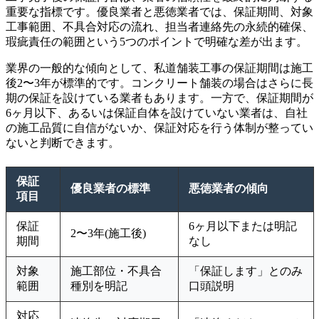
重要な指標です。優良業者と悪徳業者では、保証期間、対象
工事範囲、不具合対応の流れ、担当者連絡先の永続的確保、
瑕疵責任の範囲という5つのポイントで明確な差が出ます。
業界の一般的な傾向として、私道舗装工事の保証期間は施工
後2〜3年が標準的です。コンクリート舗装の場合はさらに長
期の保証を設けている業者もあります。一方で、保証期間が
6ヶ月以下、あるいは保証自体を設けていない業者は、自社
の施工品質に自信がないか、保証対応を行う体制が整ってい
ないと判断できます。
保証
優良業者の標準
悪徳業者の傾向
項目
保証
6ヶ月以下または明記
2〜3年(施工後)
期間
なし
対象
施工部位・不具合
「保証します」とのみ
範囲
種別を明記
口頭説明
対応