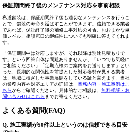
保証期間終了後のメンテナンス対応を事前相談
私道舗装は、保証期間終了後も適切なメンテナンスを行うこ
とで、舗装の寿命を延ばすことができます。信頼できる業者
であれば、保証終了後の補修工事対応の可否、おおまかな単
価レベル、相談窓口の継続性についても明確に答えてくれま
す。
「保証期間中は対応しますが、それ以降は別途見積もりで
す」という回答自体は問題ありませんが、「いつでも気軽に
ご相談ください」「定期点検のご案内をお送りします」とい
った、長期的な関係性を前提とした対応姿勢が見える業者
は、地域に根ざした事業展開をしている証と言えます。当社
の業務内容や対応エリアの詳細は、
業務内容・施工事例はこ
ちら
からご確認ください。具体的なご相談は、
無料相談・お
問い合わせはこちら
までお寄せください。
よくある質問(FAQ)
Q. 施工実績が50件以上というのは信頼できる目安