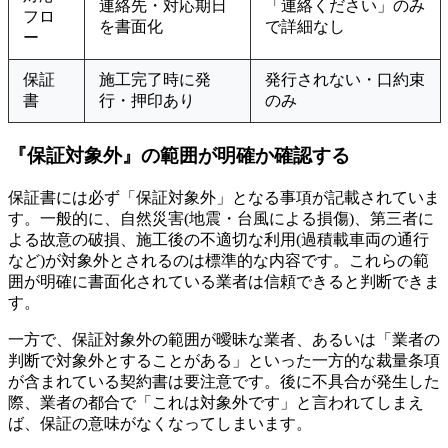
連絡先・対応期日
「連絡ください」のみ
フロ
を書面化
で詳細なし
ー
保証
施工完了時に発
発行されない・口約束
書
行・押印あり
のみ
『保証対象外』の範囲が明確か確認する
保証書には必ず「保証対象外」となる事項が記載されていま
す。一般的に、自然災害(地震・台風による損傷)、第三者に
よる故意の破損、施工後の不適切な利用(過積載車両の通行
など)が対象外とされるのは標準的な内容です。これらの範
囲が明確に書面化されている業者は信頼できると判断できま
す。
一方で、保証対象外の範囲が曖昧な業者、あるいは「業者の
判断で対象外とすることがある」といった一方的な裁量条項
が含まれている契約書は要注意です。後に不具合が発生した
際、業者の都合で「これは対象外です」と言われてしまえ
ば、保証の意味がなくなってしまいます。