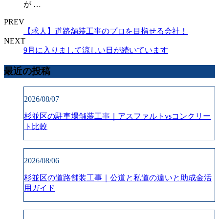
が …
PREV
【求人】道路舗装工事のプロを目指せる会社！
NEXT
9月に入りまして涼しい日が続いています
最近の投稿
2026/08/07
杉並区の駐車場舗装工事｜アスファルトvsコンクリー
ト比較
2026/08/06
杉並区の道路舗装工事｜公道と私道の違いと助成金活
用ガイド