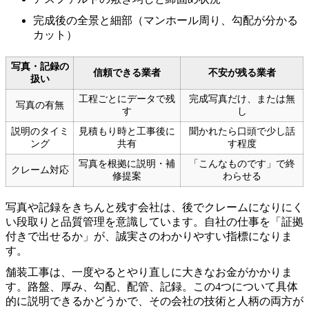
完成後の全景と細部（マンホール周り、勾配が分かる
カット）
写真・記録の
信頼できる業者
不安が残る業者
扱い
工程ごとにデータで残
完成写真だけ、または無
写真の有無
す
し
説明のタイミ
見積もり時と工事後に
聞かれたら口頭で少し話
ング
共有
す程度
写真を根拠に説明・補
「こんなものです」で終
クレーム対応
修提案
わらせる
写真や記録をきちんと残す会社は、後でクレームになりにく
い段取りと品質管理を意識しています。自社の仕事を「証拠
付きで出せるか」が、誠実さのわかりやすい指標になりま
す。
舗装工事は、一度やるとやり直しに大きなお金がかかりま
す。路盤、厚み、勾配、配管、記録。この4つについて具体
的に説明できるかどうかで、その会社の技術と人柄の両方が