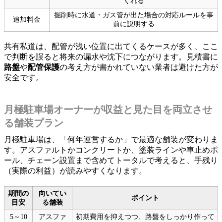
くれる
掘削時に水道・ガス管が出た場合の対応ルールを事
追加料金
前に説明する
共有私道は、配管が浅い位置に出てくるケースが多く、ここ
で判断を誤ると将来の漏水や沈下につながります。見積書に
路盤
や
配管保護
の考え方が書かれていない業者は避けた方が
安全です。
月極駐車場オーナーが収益と見た目を両立させ
る舗装プラン
月極駐車場は、「何年運営するか」で最適な舗装が変わりま
す。アスファルトかコンクリートか、塗装ラインや車止めポ
ール、チェーン設置まで含めてトータルで考えると、手残り
（実際の利益）が読みやすくなります。
期間の
向いてい
ポイント
目安
る舗装
5～10
アスファ
初期費用を抑えつつ、路盤をしっかり作って