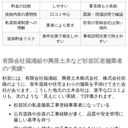
料金の比較
しやすい
要見積もり依頼
技術内容の透明性
口コミ中心
図面・現場説明で確認
私道助成制度への
杉並の登録会社は強い
業者により差大
理解
傾向
条件次第で発生しや
事前説明次第で抑えや
追加料金リスク
すい
すい
有限会社福浦組や興亜土木など杉並区老舗業者
の“実績”
杉並には、有限会社福浦組、興亜土木株式会社、株式会社街
路のように、長年道路や住宅まわりの舗装を手掛けてきた会
社があります。こうした地元の土木会社は、派手な口コミよ
りも、次のような「見えにくい実績」で評価されます。
杉並区の私道舗装工事登録事業者になっている
公共道路や歩道の工事経験が多く、品質や安全管理に
厳しい基準を持つ