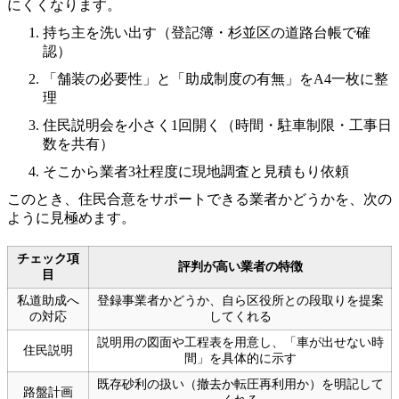
にくくなります。
持ち主を洗い出す（登記簿・杉並区の道路台帳で確
認）
「舗装の必要性」と「助成制度の有無」をA4一枚に整
理
住民説明会を小さく1回開く（時間・駐車制限・工事日
数を共有）
そこから業者3社程度に現地調査と見積もり依頼
このとき、住民合意をサポートできる業者かどうかを、次の
ように見極めます。
チェック項
評判が高い業者の特徴
目
私道助成へ
登録事業者かどうか、自ら区役所との段取りを提案
の対応
してくれる
説明用の図面や工程表を用意し、「車が出せない時
住民説明
間」を具体的に示す
既存砂利の扱い（撤去か転圧再利用か）を明記して
路盤計画