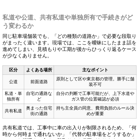
私道や公道、共有私道や単独所有で手続きがど
う変わるか
同じ駐車場舗装でも、「どの種類の道路か」で必要な段取り
がまったく違います。現場では、ここを曖昧にしたまま話を
進めてしまい、見積もりや工期が後からひっくり返るケース
が少なくありません。
区分
よくある場所
主なポイント
原則として区や東京都の管理。勝手に舗
公道
前面道路
装不可
私道・単
自宅の通路な
自分の判断で工事可能だが、上下水道や
独所有
ど
ガス管の位置確認が必須
奥まった住宅
持ち主全員の同意、費用負担のルール決
共有私道
街の通路
めが重要
共有私道では、工事中に車の出入りが制限されるため、「何
時から何時まで通れないか」「代替の駐車場をどうするか」