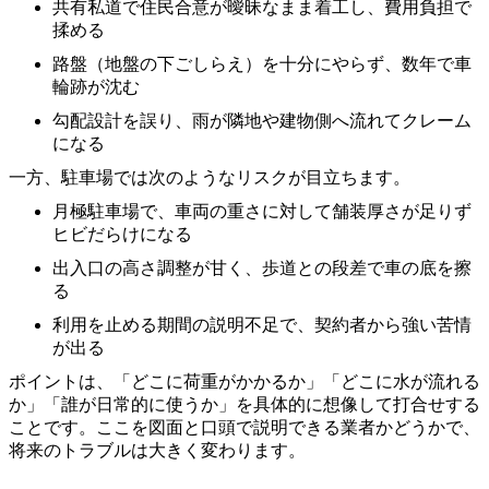
共有私道で住民合意が曖昧なまま着工し、費用負担で
揉める
路盤（地盤の下ごしらえ）を十分にやらず、数年で車
輪跡が沈む
勾配設計を誤り、雨が隣地や建物側へ流れてクレーム
になる
一方、駐車場では次のようなリスクが目立ちます。
月極駐車場で、車両の重さに対して舗装厚さが足りず
ヒビだらけになる
出入口の高さ調整が甘く、歩道との段差で車の底を擦
る
利用を止める期間の説明不足で、契約者から強い苦情
が出る
ポイントは、「どこに荷重がかかるか」「どこに水が流れる
か」「誰が日常的に使うか」を具体的に想像して打合せする
ことです。ここを図面と口頭で説明できる業者かどうかで、
将来のトラブルは大きく変わります。