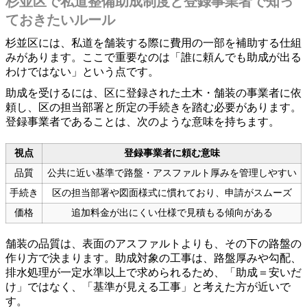
杉並区で私道整備助成制度と登録事業者で知っ
ておきたいルール
杉並区には、私道を舗装する際に費用の一部を補助する仕組
みがあります。ここで重要なのは「誰に頼んでも助成が出る
わけではない」という点です。
助成を受けるには、区に登録された土木・舗装の事業者に依
頼し、区の担当部署と所定の手続きを踏む必要があります。
登録事業者であることは、次のような意味を持ちます。
視点
登録事業者に頼む意味
品質
公共に近い基準で路盤・アスファルト厚みを管理しやすい
手続き
区の担当部署や図面様式に慣れており、申請がスムーズ
価格
追加料金が出にくい仕様で見積もる傾向がある
舗装の品質は、表面のアスファルトよりも、その下の路盤の
作り方で決まります。助成対象の工事は、路盤厚みや勾配、
排水処理が一定水準以上で求められるため、「助成＝安いだ
け」ではなく、「基準が見える工事」と考えた方が近いで
す。