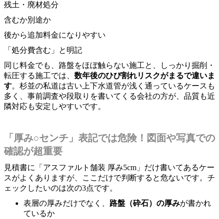
残土・廃材処分
含むか別途か
後から追加料金になりやすい
「処分費含む」と明記
同じ料金でも、路盤をほぼ触らない施工と、しっかり掘削・
転圧する施工では、
数年後のひび割れリスクがまるで違いま
す
。杉並の私道は古い上下水道管が浅く通っているケースも
多く、事前調査や段取りを書いてくる会社の方が、品質も近
隣対応も安定しやすいです。
「厚み○センチ」表記では危険！図面や写真での
確認が超重要
見積書に「アスファルト舗装 厚み5cm」だけ書いてあるケー
スがよくありますが、ここだけで判断すると危ないです。チ
ェックしたいのは次の3点です。
表層の厚みだけでなく、
路盤（砕石）の厚み
が書かれ
ているか