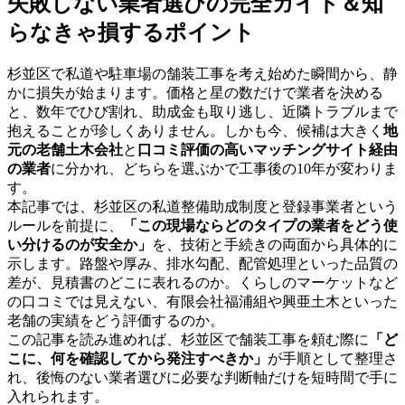
失敗しない業者選びの完全ガイド＆知
らなきゃ損するポイント
杉並区で私道や駐車場の舗装工事を考え始めた瞬間から、静
かに損失が始まります。価格と星の数だけで業者を決める
と、数年でひび割れ、助成金も取り逃し、近隣トラブルまで
抱えることが珍しくありません。しかも今、候補は大きく
地
元の老舗土木会社
と
口コミ評価の高いマッチングサイト経由
の業者
に分かれ、どちらを選ぶかで工事後の10年が変わりま
す。
本記事では、杉並区の私道整備助成制度と登録事業者という
ルールを前提に、
「この現場ならどのタイプの業者をどう使
い分けるのが安全か」
を、技術と手続きの両面から具体的に
示します。路盤や厚み、排水勾配、配管処理といった品質の
差が、見積書のどこに表れるのか。くらしのマーケットなど
の口コミでは見えない、有限会社福浦組や興亜土木といった
老舗の実績をどう評価するのか。
この記事を読み進めれば、杉並区で舗装工事を頼む際に
「ど
こに、何を確認してから発注すべきか」
が手順として整理さ
れ、後悔のない業者選びに必要な判断軸だけを短時間で手に
入れられます。