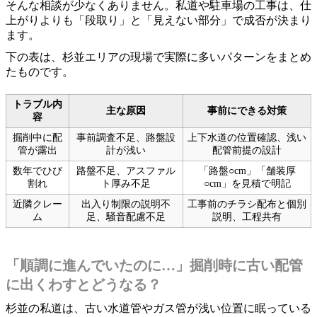
そんな相談が少なくありません。私道や駐車場の工事は、仕
上がりよりも「段取り」と「見えない部分」で成否が決まり
ます。
下の表は、杉並エリアの現場で実際に多いパターンをまとめ
たものです。
トラブル内
主な原因
事前にできる対策
容
掘削中に配
事前調査不足、路盤設
上下水道の位置確認、浅い
管が露出
計が浅い
配管前提の設計
数年でひび
路盤不足、アスファル
「路盤○cm」「舗装厚
割れ
ト厚み不足
○cm」を見積で明記
近隣クレー
出入り制限の説明不
工事前のチラシ配布と個別
ム
足、騒音配慮不足
説明、工程共有
「順調に進んでいたのに…」掘削時に古い配管
に出くわすとどうなる？
杉並の私道は、古い水道管やガス管が浅い位置に眠っている