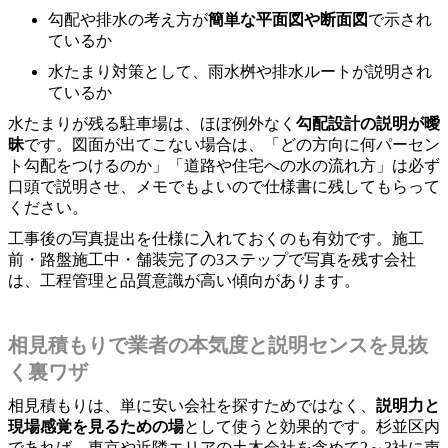
勾配や排水の考え方が
簡単な平面図や断面図
で示され
ているか
水たまり対策として、雨水桝や排水ルートが説明され
ているか
水たまりが残る駐車場は、ほぼ例外なく
勾配設計の説明が曖
昧
です。図面が出てこない場合は、「どの方向に何パーセン
ト勾配をつけるのか」「道路や住宅への水の流れ方」は必ず
口頭で説明させ、メモでもよいので仕様書に残してもらって
ください。
工事後の写真提出を仕様に入れておくのも有効です。施工
前・路盤施工中・舗装完了の3ステップで写真を残す会社
は、工程管理と品質意識が高い傾向があります。
相見積もりで業者の本気度と説明センスを見抜
く裏ワザ
相見積もりは、単に安い会社を探すためではなく、
説明力と
現場感覚を見るための場
として使うと効果的です。杉並区内
であれば、東京や近隣エリアの土木会社を含めて2～3社に声