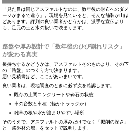
「見た目は同じアスファルトなのに、数年後の財布へのダメ
ージがまるで違う」。現場を見ていると、そんな舗装が山ほ
どあります。評判の良い業者かどうかは、派手な宣伝より
も、足元の土と水の扱いで決まります。
路盤や厚み設計で「数年後のひび割れリスク」
が変わる真実
長持ちするかどうかは、アスファルトそのものより、その下
の「路盤」のつくり方で決まります。
悪い見積書ほど、ここがあいまいです。
良い業者は、現地調査のときに必ず次を確認します。
既存の土間コンクリートや砕石の状態
車の台数と車種（軽かトラックか）
雑草の根や水が溜まりやすい場所
そのうえで、アスファルトの厚みだけでなく「掘削の深さ」
と「路盤材の層」をセットで説明します。