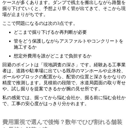
ケースが多くあります。ダンプで残土を搬出しながら路盤を
掘り下げていくと、予想より早く管が出てきて、そこから現
場が止まりがちです。
ここで問題になるのは次の3点です。
どこまで掘り下げるか再判断が必要
管をどう保護しながらアスファルトやコンクリートを
施工するか
想定外費用を誰がどこまで負担するか
回避のポイントは「現地調査の深さ」です。経験ある工事業
者は、道路や駐車場に出ている既存のマンホールや止水栓、
ポールやブロックの配置から、配管の位置と深さをかなりの
精度で推測します。見積前の段階で、水道局図面の取り寄せ
や、試し掘りを提案できるかが腕の見せ所です。
私の感覚では、掘ってから悩む会社か、掘る前に悩む会社か
で、工事の安心度がはっきり分かれます。
費用重視で選んで後悔？数年でひび割れる舗装