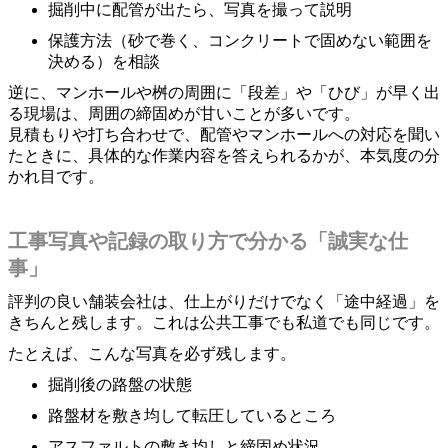
掘削中に配管が出たら、写真を撮って説明
保護方法（砂で巻く、コンクリートで固めない範囲を
決める）を相談
逆に、マンホールや桝の周囲に「段差」や「ひび」が早く出
る現場は、周囲の締固めが甘いことが多いです。
見積もりや打ち合わせで、配管やマンホールへの対応を聞い
たときに、具体的な作業内容を答えられるかが、本気度の分
かれ目です。
工事写真や記録の取り方で分かる「誠実な仕
事」
評判の良い舗装会社は、仕上がりだけでなく「途中経過」を
きちんと残します。これは公共工事でも私道でも同じです。
たとえば、こんな写真を必ず残します。
掘削後の路盤の状態
路盤材を敷き均して転圧しているところ
アスファルトの敷き均しと締固め状況