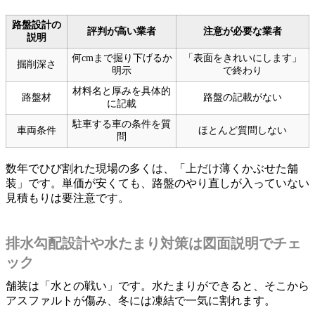
路盤設計の
評判が高い業者
注意が必要な業者
説明
何cmまで掘り下げるか
「表面をきれいにします」
掘削深さ
明示
で終わり
材料名と厚みを具体的
路盤材
路盤の記載がない
に記載
駐車する車の条件を質
車両条件
ほとんど質問しない
問
数年でひび割れた現場の多くは、「上だけ薄くかぶせた舗
装」です。単価が安くても、路盤のやり直しが入っていない
見積もりは要注意です。
排水勾配設計や水たまり対策は図面説明でチェ
ック
舗装は「水との戦い」です。水たまりができると、そこから
アスファルトが傷み、冬には凍結で一気に割れます。