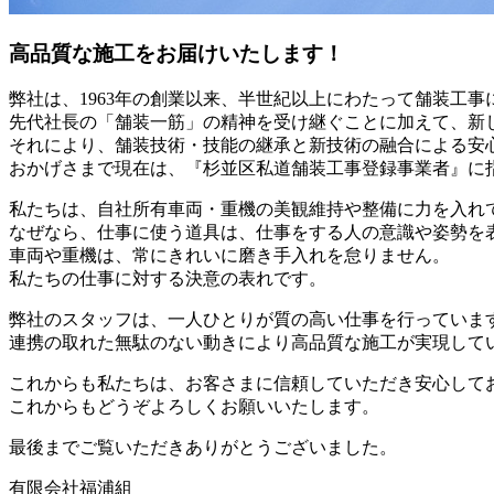
高品質な施工をお届けいたします！
弊社は、1963年の創業以来、半世紀以上にわたって舗装工
先代社長の「舗装一筋」の精神を受け継ぐことに加えて、新
それにより、舗装技術・技能の継承と新技術の融合による安
おかげさまで現在は、『杉並区私道舗装工事登録事業者』に
私たちは、自社所有車両・重機の美観維持や整備に力を入れ
なぜなら、仕事に使う道具は、仕事をする人の意識や姿勢を
車両や重機は、常にきれいに磨き手入れを怠りません。
私たちの仕事に対する決意の表れです。
弊社のスタッフは、一人ひとりが質の高い仕事を行っていま
連携の取れた無駄のない動きにより高品質な施工が実現して
これからも私たちは、お客さまに信頼していただき安心して
これからもどうぞよろしくお願いいたします。
最後までご覧いただきありがとうございました。
有限会社福浦組